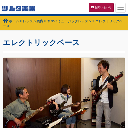
お問い合わせ
Tog
navi
ホーム
>
レッスン案内
>
ヤマハミュージックレッスン
>
エレクトリックベ
ース
エレクトリックベース